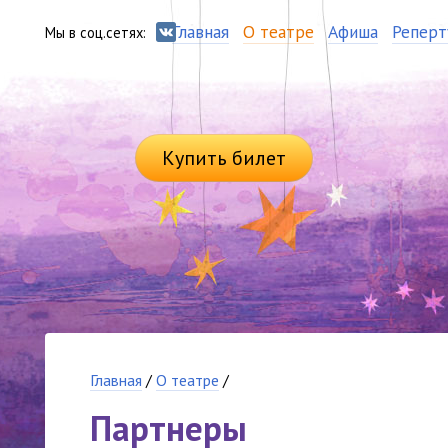
Главная
О театре
Афиша
Реперт
Мы в соц.сетях:
Купить билет
Главная
/
О театре
/
Партнеры