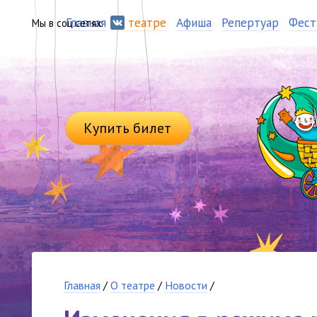
Главная
О театре
Афиша
Репертуар
Фест
Мы в соц.сетях:
Купить билет
Главная
/
О театре
/
Новости
/