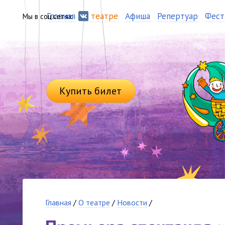
Главная
О театре
Афиша
Репертуар
Фест
Мы в соц.сетях:
Купить билет
Главная
/
О театре
/
Новости
/