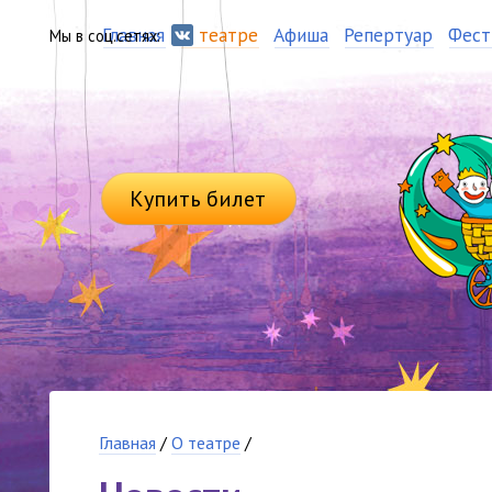
Главная
О театре
Афиша
Репертуар
Фест
Мы в соц.сетях:
Купить билет
Главная
/
О театре
/