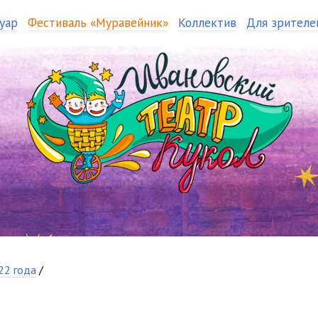
уар
Фестиваль «Муравейник»
Коллектив
Для зрителе
22 года
/