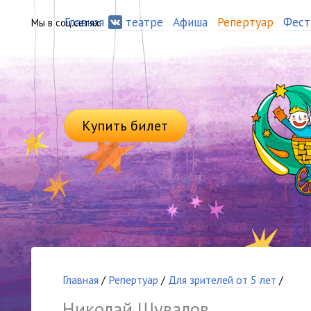
Главная
О театре
Афиша
Репертуар
Фест
Мы в соц.сетях:
Купить билет
Главная
/
Репертуар
/
Для зрителей от 5 лет
/
Николай Шувалов