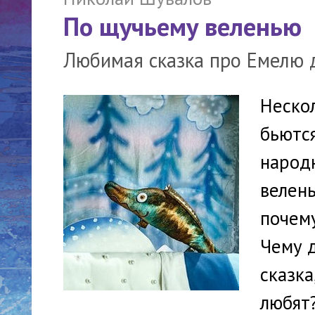
По щучьему веленью
Любимая сказка про Емелю 
Неско
бьются
народ
велень
почему
Чему 
сказка
любят