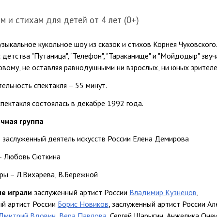
м и стихам для детей от 4 лет
(0+)
зыкальное кукольное шоу из сказок и стихов Корнея Чуковского.
 детства "Путаница", "Телефон", "Тараканище" и "Мойдодыр" звуч
овому, не оставляя равнодушными ни взрослых, ни юных зрителе
льность спектакля – 55 минут.
пектакля состоялась в декабре 1992 года.
чная группа
 заслуженный деятель искусств России Елена Демирова
– Любовь Сюткина
ы – Л.Вихарева, В.Бережной
ле играли
заслуженный артист России
Владимир Кузнецов
,
ый артист России
Борис Новиков
, заслуженный артист России А
Дмитрий Вдовин
,
Вера Павлова
, Сергей Шарыгин, Анжелика Онеи