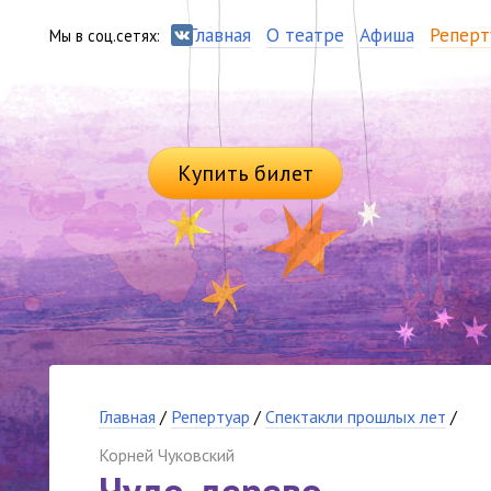
Главная
О театре
Афиша
Реперт
Мы в соц.сетях:
Купить билет
Главная
/
Репертуар
/
Спектакли прошлых лет
/
Корней Чуковский
Чудо-дерево