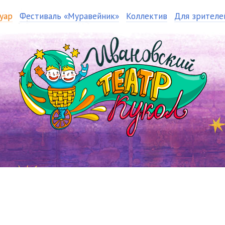
уар
Фестиваль «Муравейник»
Коллектив
Для зрителе