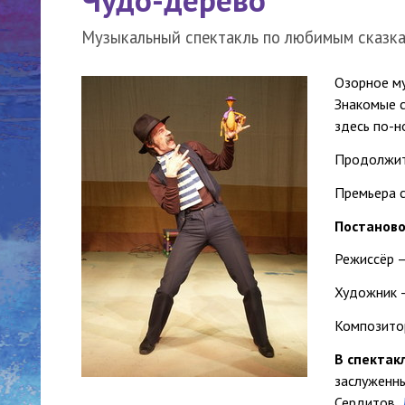
Музыкальный спектакль по любимым сказка
Озорное му
Знакомые с
здесь по-н
Продолжите
Премьера с
Постаново
Режиссёр –
Художник 
Композитор
В спектак
заслуженн
Сердитов,