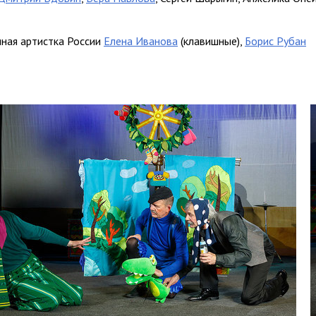
ная артистка России
Елена Иванова
(клавишные),
Борис Рубан