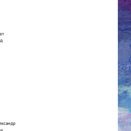
ат
й.
лександр
л,